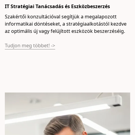
IT Stratégiai Tanácsadás és Eszközbeszerzés
I
Szakértői konzultációval segítjük a megalapozott 
Fo
informatikai döntéseket, a stratégiaalkotástól kezdve 
hi
az optimális új vagy felújított eszközök beszerzéséig.
s
t
Tudjon meg többet! ->
Tu