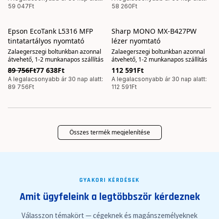
59 047Ft
58 260Ft
Epson EcoTank L5316 MFP
Sharp MONO MX-B427PW
AKCIÓS
tintatartályos nyomtató
lézer nyomtató
Zalaegerszegi boltunkban azonnal
Zalaegerszegi boltunkban azonnal
átvehető, 1-2 munkanapos szállítás
átvehető, 1-2 munkanapos szállítás
89 756Ft
77 638Ft
112 591Ft
A legalacsonyabb ár 30 nap alatt:
A legalacsonyabb ár 30 nap alatt:
89 756Ft
112 591Ft
Összes termék megjelenítése
GYAKORI KÉRDÉSEK
Amit ügyfeleink a legtöbbször kérdeznek
Válasszon témakört — cégeknek és magánszemélyeknek