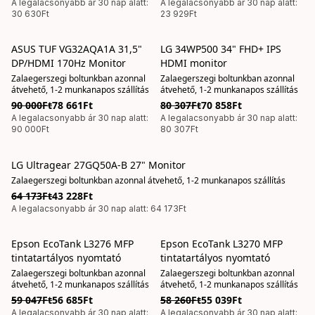
A legalacsonyabb ár 30 nap alatt:
A legalacsonyabb ár 30 nap alatt:
30 630Ft
23 929Ft
ASUS TUF VG32AQA1A 31,5"
LG 34WP500 34" FHD+ IPS
AKCIÓS
AKCIÓS
DP/HDMI 170Hz Monitor
HDMI monitor
Zalaegerszegi boltunkban azonnal
Zalaegerszegi boltunkban azonnal
átvehető, 1-2 munkanapos szállítás
átvehető, 1-2 munkanapos szállítás
90 000Ft
78 661Ft
80 307Ft
70 858Ft
A legalacsonyabb ár 30 nap alatt:
A legalacsonyabb ár 30 nap alatt:
90 000Ft
80 307Ft
LG Ultragear 27GQ50A-B 27" Monitor
AKCIÓS
Zalaegerszegi boltunkban azonnal átvehető, 1-2 munkanapos szállítás
64 173Ft
43 228Ft
A legalacsonyabb ár 30 nap alatt: 64 173Ft
Epson EcoTank L3276 MFP
Epson EcoTank L3270 MFP
AKCIÓS
AKCIÓS
tintatartályos nyomtató
tintatartályos nyomtató
Zalaegerszegi boltunkban azonnal
Zalaegerszegi boltunkban azonnal
átvehető, 1-2 munkanapos szállítás
átvehető, 1-2 munkanapos szállítás
59 047Ft
56 685Ft
58 260Ft
55 039Ft
A legalacsonyabb ár 30 nap alatt:
A legalacsonyabb ár 30 nap alatt: