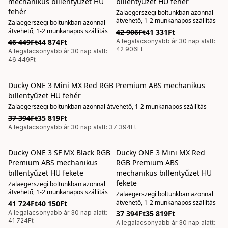
mechanikus billentyűzet HU
billentyűzet HU fehér
fehér
Zalaegerszegi boltunkban azonnal
átvehető, 1-2 munkanapos szállítás
Zalaegerszegi boltunkban azonnal
átvehető, 1-2 munkanapos szállítás
42 906Ft
41 331Ft
46 449Ft
44 874Ft
A legalacsonyabb ár 30 nap alatt:
42 906Ft
A legalacsonyabb ár 30 nap alatt:
46 449Ft
Ducky ONE 3 Mini MX Red RGB Premium ABS mechanikus
AKCIÓS
billentyűzet HU fehér
Zalaegerszegi boltunkban azonnal átvehető, 1-2 munkanapos szállítás
37 394Ft
35 819Ft
A legalacsonyabb ár 30 nap alatt: 37 394Ft
Ducky ONE 3 SF MX Black RGB
Ducky ONE 3 Mini MX Red
AKCIÓS
AKCIÓS
Premium ABS mechanikus
RGB Premium ABS
billentyűzet HU fekete
mechanikus billentyűzet HU
fekete
Zalaegerszegi boltunkban azonnal
átvehető, 1-2 munkanapos szállítás
Zalaegerszegi boltunkban azonnal
átvehető, 1-2 munkanapos szállítás
41 724Ft
40 150Ft
A legalacsonyabb ár 30 nap alatt:
37 394Ft
35 819Ft
41 724Ft
A legalacsonyabb ár 30 nap alatt: