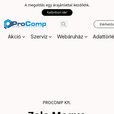
A megoldás egy árajánlattal kezdődik.
Kattintson ide!
Elérhető
Akció
Szerviz
Webáruház
Adattörl
PROCOMP Kft.