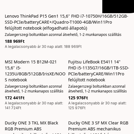
Lenovo ThinkPad P15 Gen1 15,6" FHD i7-10750H/16GB/512GB-
SSD-PCIe/batteryCARE+/Quadro-T1000-4GB/Win11Pro
felújított notebook (elfogadható állapotú)
Zalaegerszegi boltunkban azonnal átvehető, 1-2 munkanapos szállítás
188 969Ft
A legalacsonyabb ár 30 nap alatt: 188 969Ft
MSI Modern 15 B12M-021
Fujitsu LifeBook E5411 14"
15,6" i5-
FHD i5-1135G7/16GB/1TB-SSD-
1235U/8GB/512GB/IrisXE/NOO
PCIe/batteryCARE/Win11Pro
S notebook
felújított notebook
Zalaegerszegi boltunkban azonnal
Zalaegerszegi boltunkban azonnal
átvehető, 1-2 munkanapos szállítás
átvehető, 1-2 munkanapos szállítás
172 441Ft
125 976Ft
A legalacsonyabb ár 30 nap alatt:
A legalacsonyabb ár 30 nap alatt:
141 724Ft
125 976Ft
Ducky ONE 3 TKL MX Black
Ducky ONE 3 SF MX Clear RGB
AKCIÓS
AKCIÓS
RGB Premium ABS
Premium ABS mechanikus