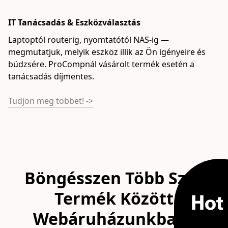
IT Tanácsadás & Eszközválasztás
N
Laptoptól routerig, nyomtatótól NAS-ig — 
L
megmutatjuk, melyik eszköz illik az Ön igényeire és 
bi
büdzsére. ProCompnál vásárolt termék esetén a 
fo
tanácsadás díjmentes.
Tu
Tudjon meg többet! ->
Böngésszen Több Száz
Termék Között
Hot
Webáruházunkban!