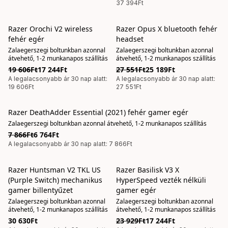
37 394Ft
Razer Orochi V2 wireless
Razer Opus X bluetooth fehér
AKCIÓS
AKCIÓS
fehér egér
headset
Zalaegerszegi boltunkban azonnal
Zalaegerszegi boltunkban azonnal
átvehető, 1-2 munkanapos szállítás
átvehető, 1-2 munkanapos szállítás
19 606Ft
17 244Ft
27 551Ft
25 189Ft
A legalacsonyabb ár 30 nap alatt:
A legalacsonyabb ár 30 nap alatt:
19 606Ft
27 551Ft
Razer DeathAdder Essential (2021) fehér gamer egér
AKCIÓS
Zalaegerszegi boltunkban azonnal átvehető, 1-2 munkanapos szállítás
7 866Ft
6 764Ft
A legalacsonyabb ár 30 nap alatt: 7 866Ft
Razer Huntsman V2 TKL US
Razer Basilisk V3 X
AKCIÓS
(Purple Switch) mechanikus
HyperSpeed vezték nélküli
gamer billentyűzet
gamer egér
Zalaegerszegi boltunkban azonnal
Zalaegerszegi boltunkban azonnal
átvehető, 1-2 munkanapos szállítás
átvehető, 1-2 munkanapos szállítás
30 630Ft
23 929Ft
17 244Ft