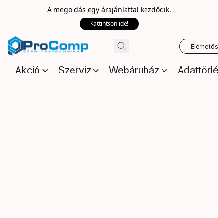
A megoldás egy árajánlattal kezdődik.
Kattintson ide!
Elérhető
Akció
Szerviz
Webáruház
Adattörl