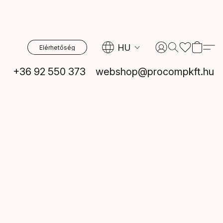
HU
Elérhetőség
+36 92 550 373
webshop@procompkft.hu