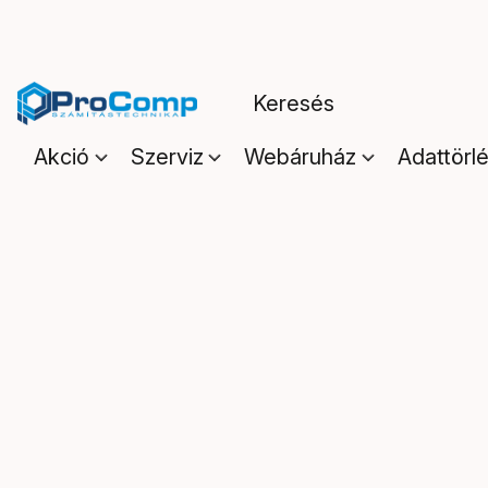
Akció
Szerviz
Webáruház
Adattörl