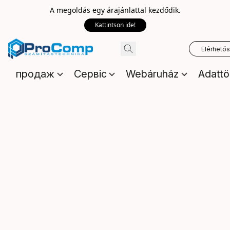
A megoldás egy árajánlattal kezdődik.
Kattintson ide!
Elérhető
продаж
Сервіс
Webáruház
Adattö