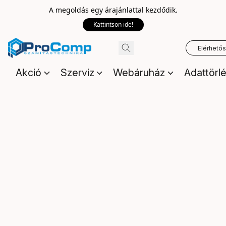
A megoldás egy árajánlattal kezdődik.
Kattintson ide!
Elérhető
Akció
Szerviz
Webáruház
Adattörl