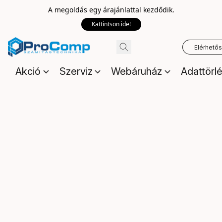
A megoldás egy árajánlattal kezdődik.
Kattintson ide!
Elérhető
Akció
Szerviz
Webáruház
Adattörl