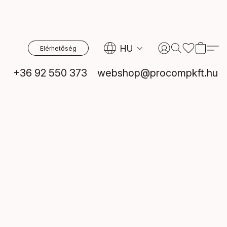
HU
Elérhetőség
+36 92 550 373
webshop@procompkft.hu