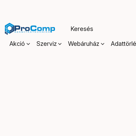
Akció
Szerviz
Webáruház
Adattörl