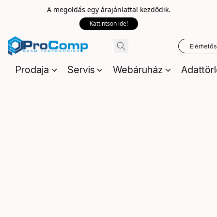
A megoldás egy árajánlattal kezdődik.
Kattintson ide!
Elérhető
Prodaja
Servis
Webáruház
Adattör