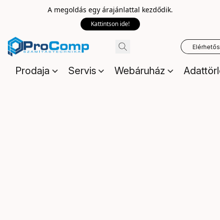
A megoldás egy árajánlattal kezdődik.
Kattintson ide!
Elérhető
Prodaja
Servis
Webáruház
Adattör