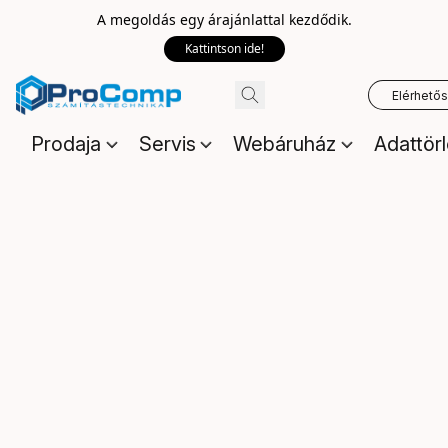
A megoldás egy árajánlattal kezdődik.
Kattintson ide!
Elérhető
Prodaja
Servis
Webáruház
Adattör