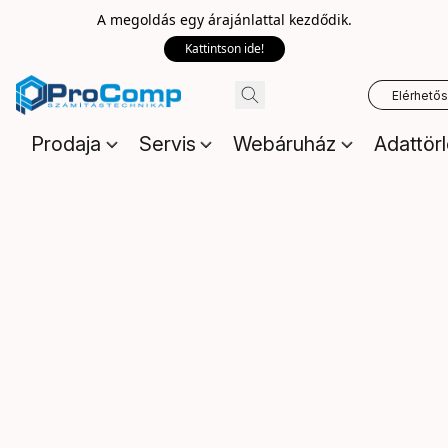
A megoldás egy árajánlattal kezdődik.
Kattintson ide!
Elérhető
Prodaja
Servis
Webáruház
Adattör