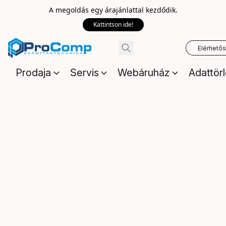
A megoldás egy árajánlattal kezdődik.
Kattintson ide!
Elérhető
Prodaja
Servis
Webáruház
Adattör