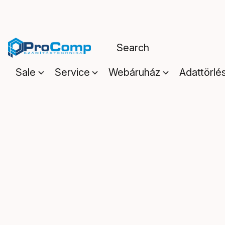
Sale
Service
Webáruház
Adattörlé