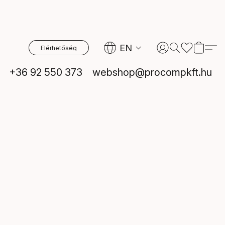
EN
Elérhetőség
+36 92 550 373
webshop@procompkft.hu