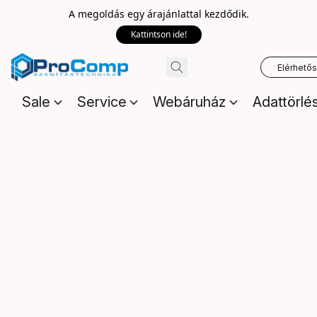
A megoldás egy árajánlattal kezdődik.
Kattintson ide!
Elérhető
Sale
Service
Webáruház
Adattörlé