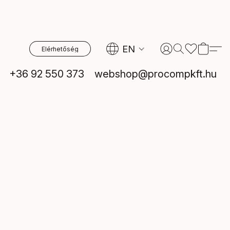
EN
Elérhetőség
+36 92 550 373
webshop@procompkft.hu