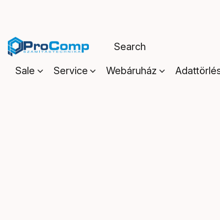
Sale
Service
Webáruház
Adattörlé