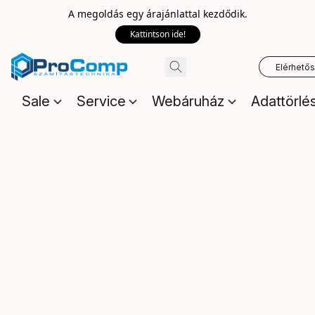
A megoldás egy árajánlattal kezdődik.
Kattintson ide!
Elérhető
Sale
Service
Webáruház
Adattörlé