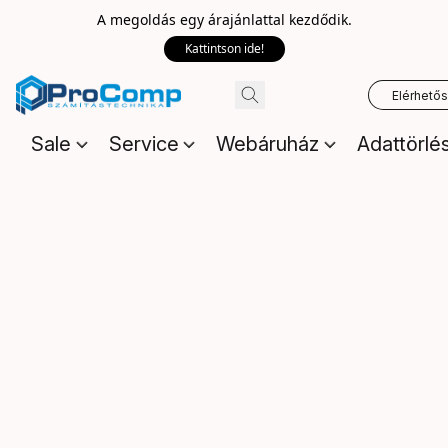
A megoldás egy árajánlattal kezdődik.
Kattintson ide!
Elérhető
Sale
Service
Webáruház
Adattörlé