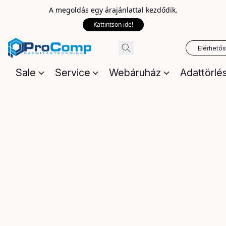
A megoldás egy árajánlattal kezdődik.
Kattintson ide!
Elérhető
Sale
Service
Webáruház
Adattörlé