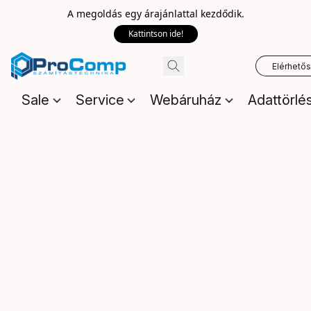
A megoldás egy árajánlattal kezdődik.
Kattintson ide!
Elérhető
Sale
Service
Webáruház
Adattörlé