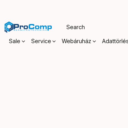
Sale
Service
Webáruház
Adattörlé