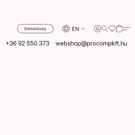
EN
Elérhetőség
+36 92 550 373
webshop@procompkft.hu