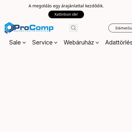
A megoldás egy árajánlattal kezdődik.
Kattintson ide!
Elérhető
Sale
Service
Webáruház
Adattörlé