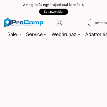
A megoldás egy árajánlattal kezdődik.
Kattintson ide!
Elérhető
Sale
Service
Webáruház
Adattörlé