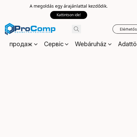
A megoldás egy árajánlattal kezdődik.
Kattintson ide!
Elérhető
продаж
Сервіс
Webáruház
Adattö