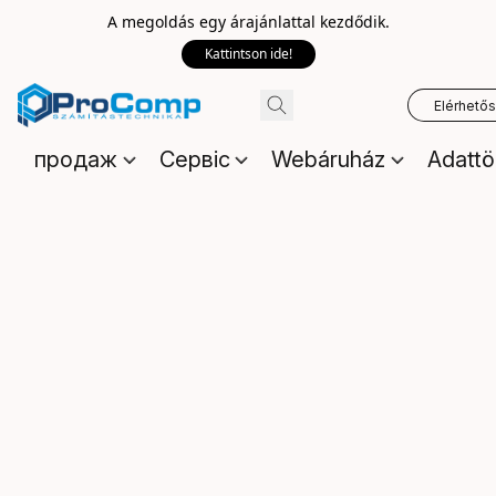
A megoldás egy árajánlattal kezdődik.
Kattintson ide!
Elérhető
продаж
Сервіс
Webáruház
Adattö