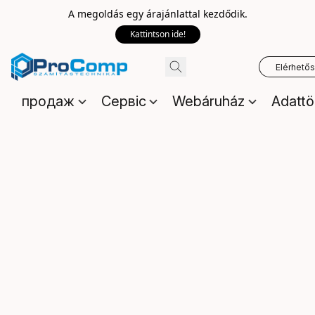
A megoldás egy árajánlattal kezdődik.
Kattintson ide!
Elérhető
продаж
Сервіс
Webáruház
Adattö