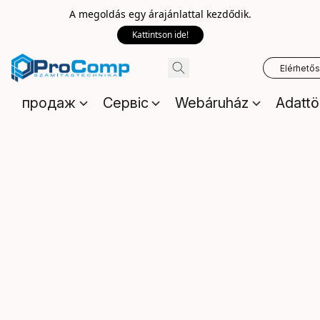
A megoldás egy árajánlattal kezdődik.
Kattintson ide!
Elérhető
продаж
Сервіс
Webáruház
Adattö