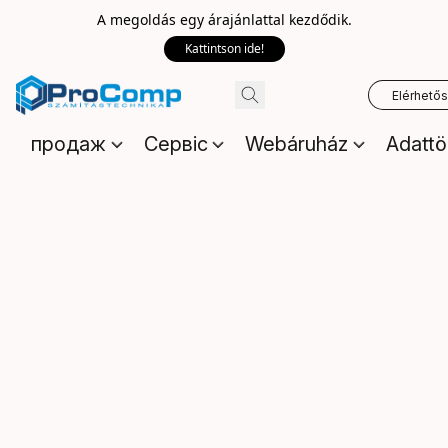
A megoldás egy árajánlattal kezdődik.
Kattintson ide!
Elérhető
продаж
Сервіс
Webáruház
Adattö