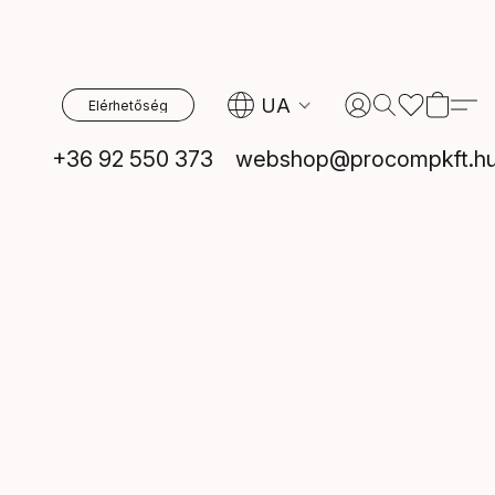
UA
Elérhetőség
+36 92 550 373
webshop@procompkft.h