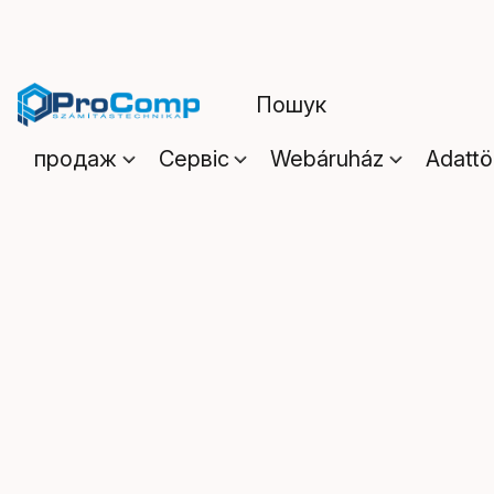
продаж
Сервіс
Webáruház
Adattö