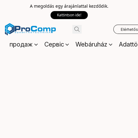
A megoldás egy árajánlattal kezdődik.
Kattintson ide!
Elérhető
продаж
Сервіс
Webáruház
Adattö