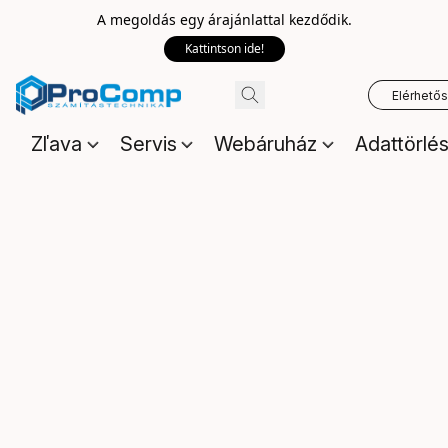
A megoldás egy árajánlattal kezdődik.
Kattintson ide!
Elérhető
Zľava
Servis
Webáruház
Adattörlé