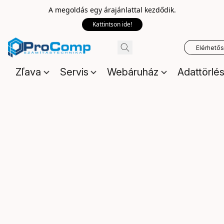
A megoldás egy árajánlattal kezdődik.
Kattintson ide!
Elérhető
Zľava
Servis
Webáruház
Adattörlé