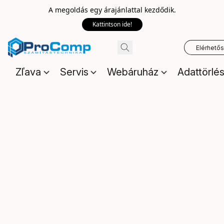
A megoldás egy árajánlattal kezdődik.
Kattintson ide!
Elérhető
Zľava
Servis
Webáruház
Adattörlé