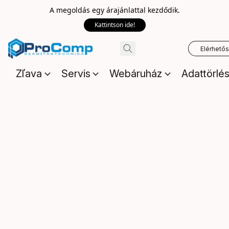
A megoldás egy árajánlattal kezdődik.
Kattintson ide!
Elérhető
Zľava
Servis
Webáruház
Adattörlé