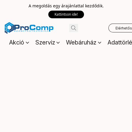
A megoldás egy árajánlattal kezdődik.
Kattintson ide!
Elérhető
Akció
Szerviz
Webáruház
Adattörl