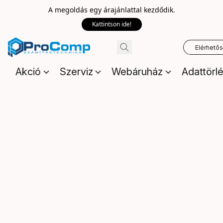
A megoldás egy árajánlattal kezdődik.
Kattintson ide!
Elérhető
Akció
Szerviz
Webáruház
Adattörl