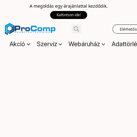
A megoldás egy árajánlattal kezdődik.
Kattintson ide!
Elérhető
Akció
Szerviz
Webáruház
Adattörl