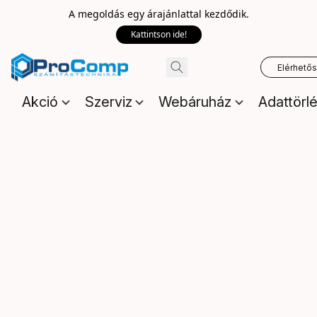
A megoldás egy árajánlattal kezdődik.
Kattintson ide!
Elérhető
Akció
Szerviz
Webáruház
Adattörl