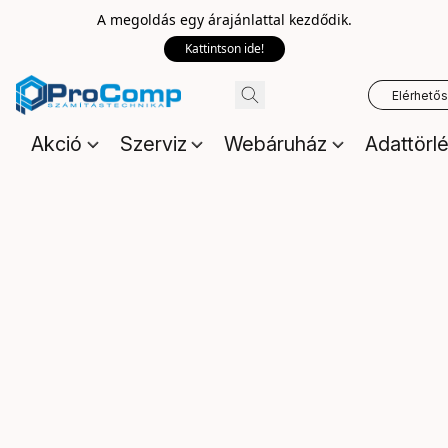
A megoldás egy árajánlattal kezdődik.
Kattintson ide!
Elérhető
Akció
Szerviz
Webáruház
Adattörl