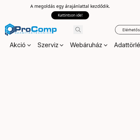
A megoldás egy árajánlattal kezdődik.
Kattintson ide!
Elérhető
Akció
Szerviz
Webáruház
Adattörl