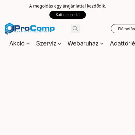
A megoldás egy árajánlattal kezdődik.
Kattintson ide!
Elérhető
Akció
Szerviz
Webáruház
Adattörl