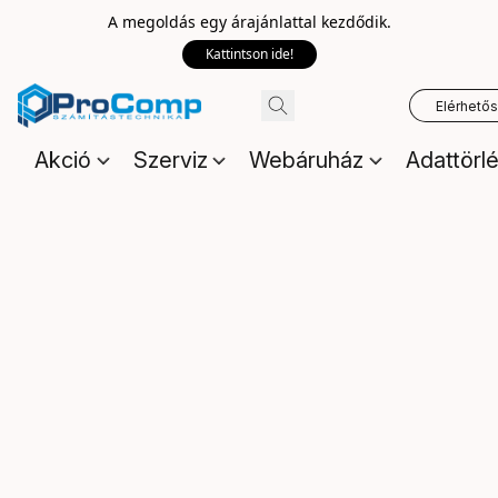
A megoldás egy árajánlattal kezdődik.
Kattintson ide!
Elérhető
Akció
Szerviz
Webáruház
Adattörl