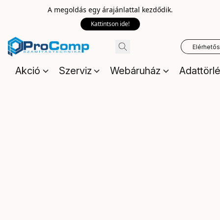
A megoldás egy árajánlattal kezdődik.
Kattintson ide!
Elérhető
Akció
Szerviz
Webáruház
Adattörl