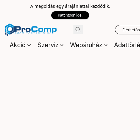
A megoldás egy árajánlattal kezdődik.
Kattintson ide!
Elérhető
Akció
Szerviz
Webáruház
Adattörl