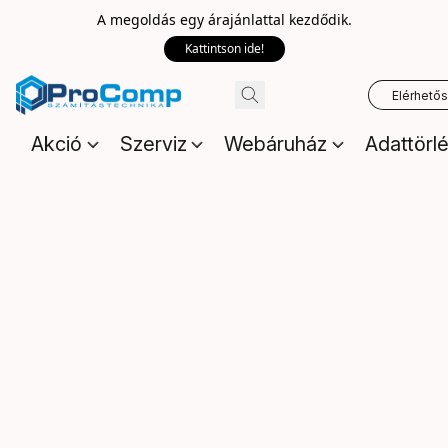
A megoldás egy árajánlattal kezdődik.
Kattintson ide!
Elérhető
Akció
Szerviz
Webáruház
Adattörl