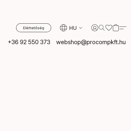
HU
Elérhetőség
+36 92 550 373
webshop@procompkft.hu