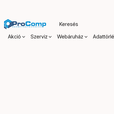
Akció
Szerviz
Webáruház
Adattörl