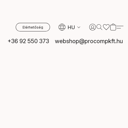
HU
Elérhetőség
+36 92 550 373
webshop@procompkft.hu