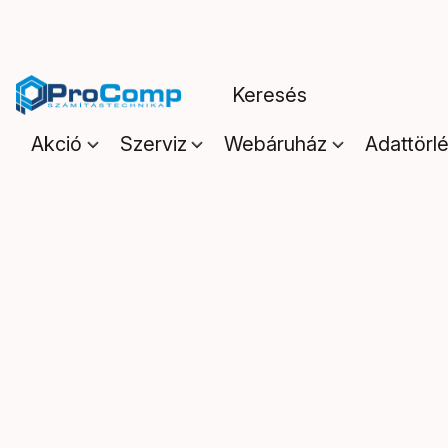
Akció
Szerviz
Webáruház
Adattörl