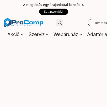
A megoldás egy árajánlattal kezdődik.
Kattintson ide!
Elérhető
Akció
Szerviz
Webáruház
Adattörl