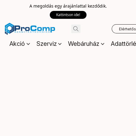
A megoldás egy árajánlattal kezdődik.
Kattintson ide!
Elérhető
Akció
Szerviz
Webáruház
Adattörl