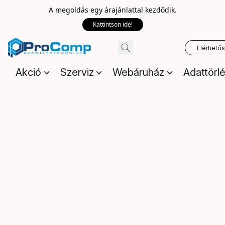
A megoldás egy árajánlattal kezdődik.
Kattintson ide!
Elérhető
Akció
Szerviz
Webáruház
Adattörl