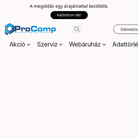
A megoldás egy árajánlattal kezdődik.
Kattintson ide!
Elérhető
Akció
Szerviz
Webáruház
Adattörl